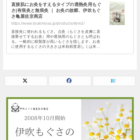
直接肌にお灸をすえるタイプの透熱灸用もぐ
さ|有痕灸と無痕灸 ｜ お灸の故郷、伊吹もぐ
さ亀屋佐京商店
https://www.ibukimoxa.jp/products/item2/
直接灸に使われるもぐさ。点灸（もぐさを皮膚に直
接乗せてするお灸）用や透熱用のもぐさとも呼ばれ
る。一般的に精製度が高いもぐさを指します。お灸
に使用するもぐさの大きさは米粒程度若しくは米粒
の半分くらいが一般的なサイズです。