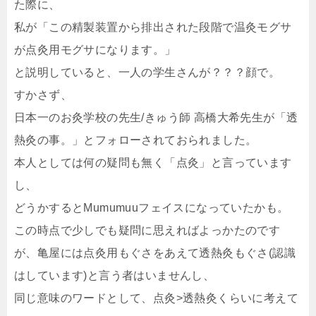
た際に、
私が「この精製装置から排出された段階で温灸モグサ
が点灸用モグサになります。」
と説明していると、一人の学生さんが？？？顔で。
すかさず、
日本一のお灸学校の先生/きゅう師 高橋大希先生が「透
熱灸の事。」とフォローされておられました。
本人としては何の疑問も無く「点灸」と言っています
し、
どうかするとMumumuuフェイスになっていたかも。
この時点で少しでも疑問に思えればよっかたのです
が、亀屋には点灸用もぐさをあえて透熱灸もぐさ(認識
はしています)と言う者はいませんし、
同じ意味のワードとして、点灸>透熱灸くらいに考えて