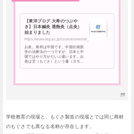
【東洋ブログ 大希のつぶや
き】日本鍼灸 透熱灸（点灸）
始まりました
https://www.teg.ac.jp/course/oriental_medical/blog/detail/id=4525
お灸。発祥は中国です。中国伝統医
学の治療法の一つですが、日本と中
国ではやり方がだいぶ違います。お
灸は艾（もぐさ）という蓬（ヨモ
ギ）の葉っ
学校教育の現場と、もぐさ製造の現場とでは同じ商材
のもぐさでも異なる名称が存在します。