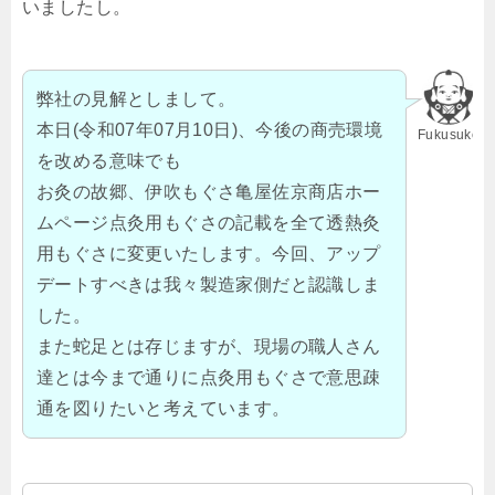
いましたし。
弊社の見解としまして。
本日(令和07年07月10日)、今後の商売環境
Fukusuke
を改める意味でも
お灸の故郷、伊吹もぐさ亀屋佐京商店ホー
ムページ点灸用もぐさの記載を全て透熱灸
用もぐさに変更いたします。今回、アップ
デートすべきは我々製造家側だと認識しま
した。
また蛇足とは存じますが、現場の職人さん
達とは今まで通りに点灸用もぐさで意思疎
通を図りたいと考えています。