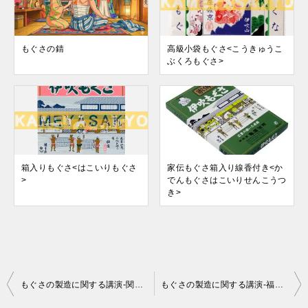
もぐさの錆
高級小袋もぐさ<こうきゅうこ
ぶくろもぐさ>
箱入りもぐさ<はこいりもぐさ
家伝もぐさ箱入り線香付き<か
>
でんもぐさはこいりせんこうつ
き>
投
もぐさの製造に関する講演-関西医療学園専門学校様_2025年
もぐさの製造に関する講演-福岡天神医療リハビリ専門学校_2025年
稿