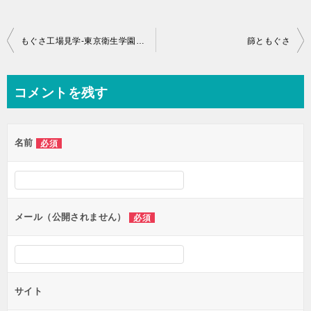
投
もぐさ工場見学-東京衛生学園専門学校東洋医療総合学科様_2017
篩ともぐさ
稿
ナ
コメントを残す
ビ
ゲ
名前
必須
ー
シ
ョ
ン
メール（公開されません）
必須
サイト